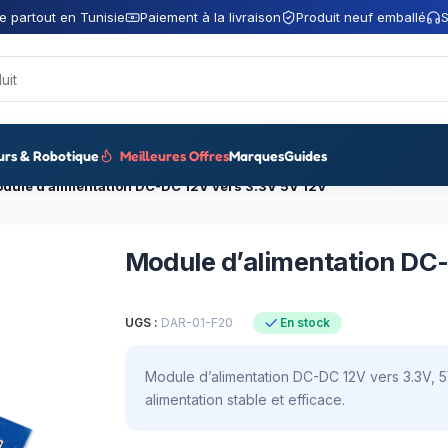
e partout en Tunisie
Paiement à la livraison
Produit neuf emballé
S
urs & Robotique
Meilleures Offres
Marques
Guides
dule d’alimentation DC-DC 12V vers 3.3V 5V 12V
Module d’alimentation DC-
UGS :
DAR-01-F20
En stock
Module d’alimentation DC-DC 12V vers 3.3V, 5V
alimentation stable et efficace.