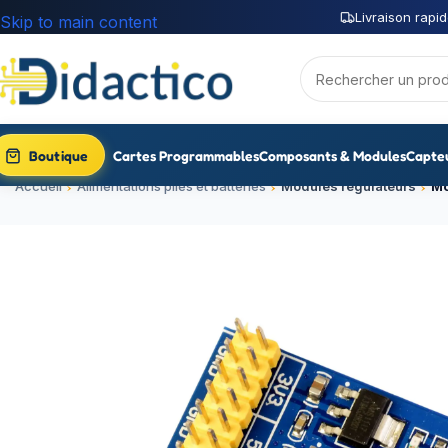
Livraison rapid
Skip to main content
Boutique
Cartes Programmables
Composants & Modules
Capte
Accueil
Alimentations piles et batteries
Modules régulateurs
Mo