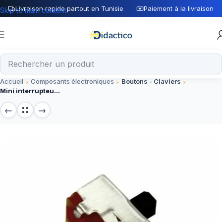
Livraison rapide partout en Tunisie
Paiement à la livraison
Skip to main content
Accueil
Composants électroniques
Boutons - Claviers
Mini interrupteur à glissiére SPDT 1P2T à 3 broches SS12D00G2