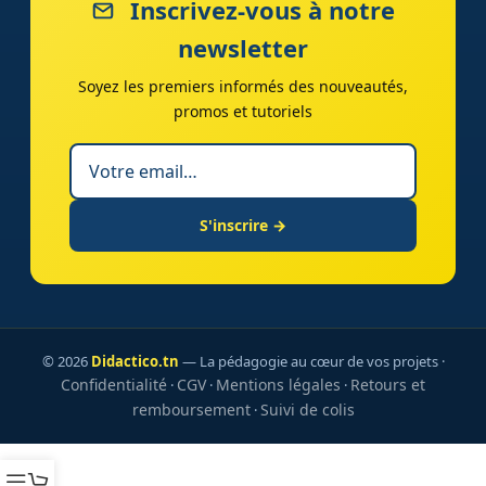
Inscrivez-vous à notre
newsletter
Soyez les premiers informés des nouveautés,
promos et tutoriels
S'inscrire →
© 2026
Didactico.tn
— La pédagogie au cœur de vos projets ·
Confidentialité
CGV
Mentions légales
Retours et
·
·
·
remboursement
Suivi de colis
·