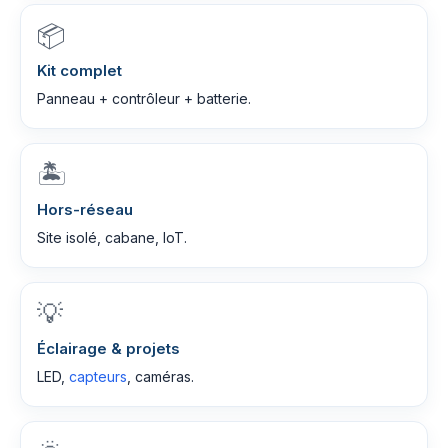
📦
Kit complet
Panneau + contrôleur + batterie.
🏝️
Hors-réseau
Site isolé, cabane, IoT.
💡
Éclairage & projets
LED,
capteurs
, caméras.