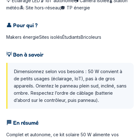
💡 Éclairage LED📡 IoT autonome📷 Caméra isolée🌡️ Station
météo🏝️ Site hors-réseau🎓 TP énergie
👤
Pour qui ?
Makers énergieSites isolésÉtudiantsBricoleurs
💡
Bon à savoir
Dimensionnez selon vos besoins : 50 W convient à
de petits usages (éclairage, IoT), pas à de gros
appareils. Orientez le panneau plein sud, incliné, sans
ombre. Respectez l’ordre de câblage (batterie
d’abord sur le contrôleur, puis panneau).
🏁
En résumé
Complet et autonome, ce kit solaire 50 W alimente vos