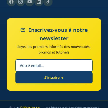
Inscrivez-vous à notre
newsletter
Soyez les premiers informés des nouveautés,
promos et tutoriels
S'inscrire →
© 2026
Didactico.tn
— La pédagogie au cœur de vos projets ·