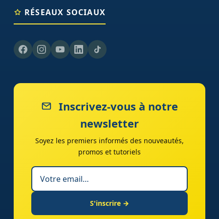
RÉSEAUX SOCIAUX
Inscrivez-vous à notre
newsletter
Soyez les premiers informés des nouveautés,
promos et tutoriels
S'inscrire →