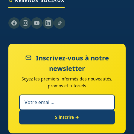
RÉSEAUX SOCIAUX
Inscrivez-vous à notre
newsletter
Soyez les premiers informés des nouveautés,
promos et tutoriels
S'inscrire →