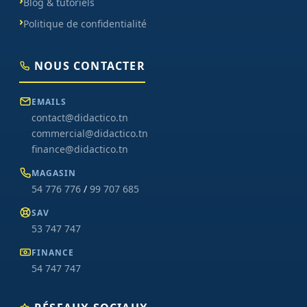
Blog & tutoriels
Politique de confidentialité
NOUS CONTACTER
EMAILS
contact@didactico.tn
commercial@didactico.tn
finance@didactico.tn
MAGASIN
54 776 776
/
99 707 685
SAV
53 747 747
FINANCE
54 747 747