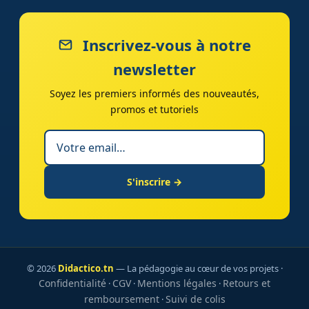
Inscrivez-vous à notre
newsletter
Soyez les premiers informés des nouveautés,
promos et tutoriels
S'inscrire →
© 2026
Didactico.tn
— La pédagogie au cœur de vos projets ·
Confidentialité
CGV
Mentions légales
Retours et
·
·
·
remboursement
Suivi de colis
·