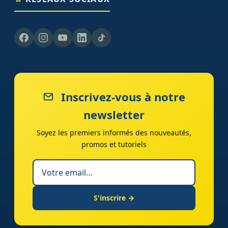
Inscrivez-vous à notre
newsletter
Soyez les premiers informés des nouveautés,
promos et tutoriels
S'inscrire →