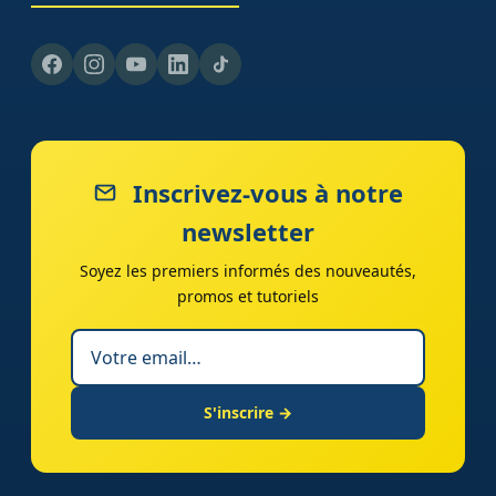
Inscrivez-vous à notre
newsletter
Soyez les premiers informés des nouveautés,
promos et tutoriels
S'inscrire →