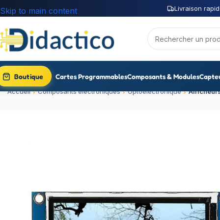
Livraison rapid
Skip to main content
Boutique
Cartes Programmables
Composants & Modules
Capte
Accueil
Composants électroniques
Optoélectronique
Afficheur