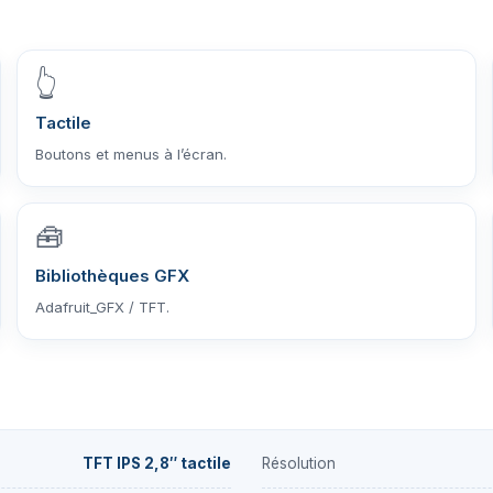
👆
Tactile
Boutons et menus à l’écran.
🧰
Bibliothèques GFX
Adafruit_GFX / TFT.
TFT IPS 2,8″ tactile
Résolution