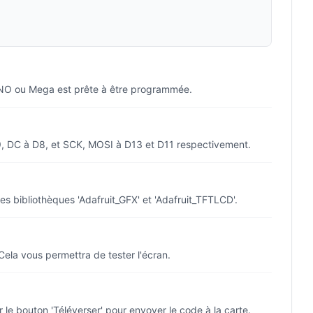
o UNO ou Mega est prête à être programmée.
9, DC à D8, et SCK, MOSI à D13 et D11 respectivement.
les bibliothèques 'Adafruit_GFX' et 'Adafruit_TFTLCD'.
 Cela vous permettra de tester l'écran.
r le bouton 'Téléverser' pour envoyer le code à la carte.