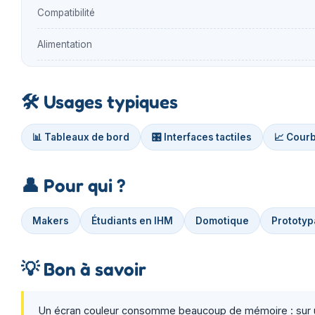
Compatibilité
Alimentation
🛠️
Usages typiques
📊 Tableaux de bord
🎛️ Interfaces tactiles
📈 Cour
👤
Pour qui ?
Makers
Étudiants en IHM
Domotique
Prototyp
💡
Bon à savoir
Un écran couleur consomme beaucoup de mémoire : sur un