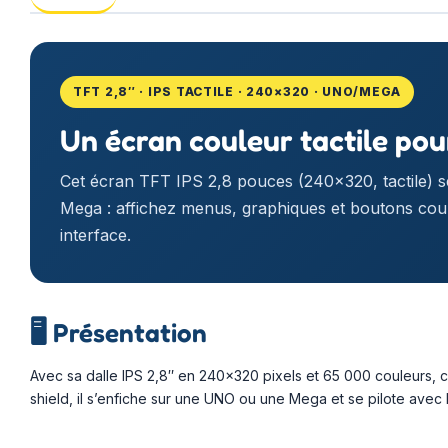
TFT 2,8″ · IPS TACTILE · 240×320 · UNO/MEGA
Un écran couleur tactile pou
Cet écran TFT IPS 2,8 pouces (240×320, tactile) 
Mega : affichez menus, graphiques et boutons coul
interface.
🖥️
Présentation
Avec sa dalle IPS 2,8″ en 240×320 pixels et 65 000 couleurs, c
shield, il s’enfiche sur une UNO ou une Mega et se pilote avec 