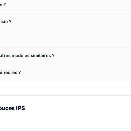
n ?
isie ?
?
utres modèles similaires ?
térieures ?
ouces IPS