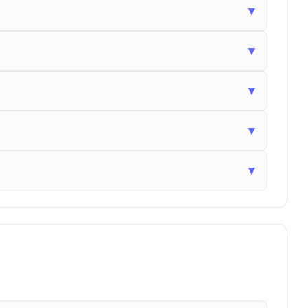
▾
▾
▾
▾
▾