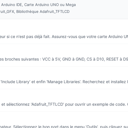
c Arduino IDE, Carte Arduino UNO ou Mega
ruit_GFX, Bibliothèque Adafruit_TFTLCD
nateur si ce n'est pas déjà fait. Assurez-vous que votre carte Arduin
z les broches suivantes : VCC à 5V, GND à GND, CS à D10, RESET à D
'Include Library' et enfin 'Manage Libraries'. Recherchez et installez 
s', et sélectionnez 'Adafruit_TFTLCD' pour ouvrir un exemple de code.
nateur. Sélectionnez le bon port dans le menu 'Outils', puis cliquez su