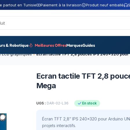
e partout en Tunisie
Paiement à la livraison
Produit neuf emballé
S
urs & Robotique
Meilleures Offres
Marques
Guides
s LCD graphiques
Ecran tactile TFT 2,8 pou
Mega
UGS :
DAR-02-L36
En stock
Écran TFT 2,8″ IPS 240×320 pour Arduino UNO
projets interactifs.