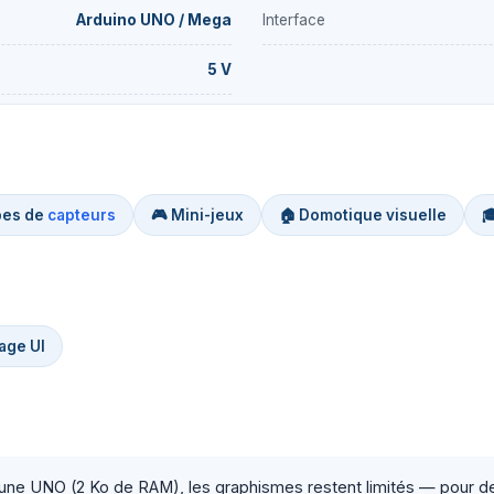
Arduino UNO / Mega
Interface
5 V
bes de
capteurs
🎮 Mini-jeux
🏠 Domotique visuelle

age UI
e UNO (2 Ko de RAM), les graphismes restent limités — pour des