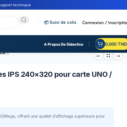
upport technique
Connexion / Inscripti
📦 Suivi de colis
0,000
TND
A Propos De Didactico
Ecran tactile TFT 2,8 pouces IPS 240×320 pour carte UNO / Mega
ces IPS 240×320 pour carte UNO /
/Mega, offrant une qualité d’affichage supérieure pour