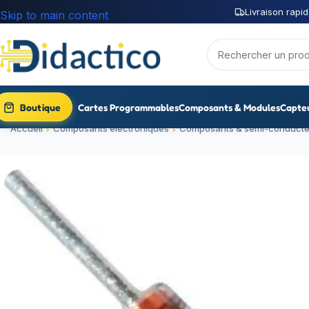
Livraison rapid
Skip to main content
Boutique
Cartes Programmables
Composants & Modules
Capte
Accueil
Composants électroniques
Composants & semi-conducte