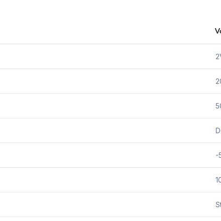
V
2
2
5
D
-
1
S