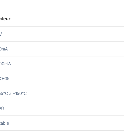
aleur
V
0mA
00mW
O-35
55°C à +150°C
0Ω
table