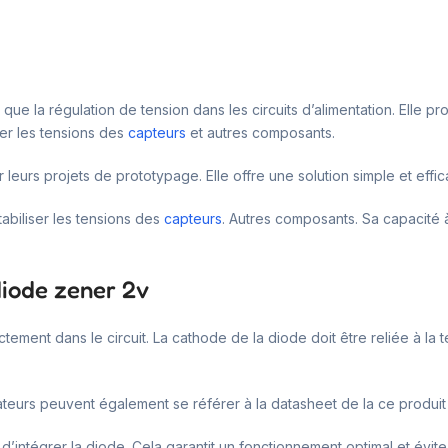
 que la régulation de tension dans les circuits d’alimentation. Elle p
ser les tensions des
capteurs
et autres composants.
 leurs projets de prototypage. Elle offre une solution simple et effic
tabiliser les tensions des
capteurs
. Autres composants. Sa capacité à
diode zener 2v
rectement dans le circuit. La cathode de la diode doit être reliée à l
isateurs peuvent également se référer à la datasheet de la ce produi
nt d’intégrer la diode. Cela garantit un fonctionnement optimal et é