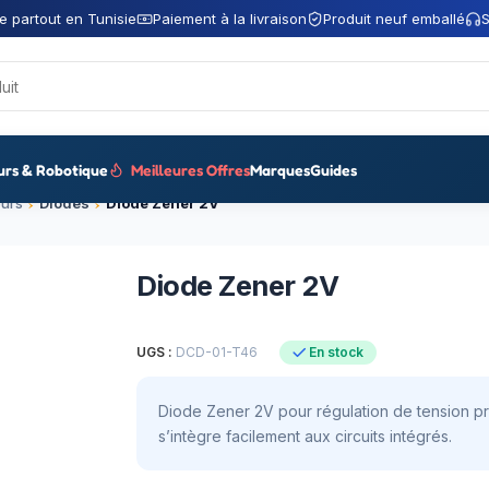
e partout en Tunisie
Paiement à la livraison
Produit neuf emballé
S
urs & Robotique
Meilleures Offres
Marques
Guides
urs
Diodes
Diode Zener 2V
Diode Zener 2V
UGS :
DCD-01-T46
En stock
Diode Zener 2V pour régulation de tension pr
s’intègre facilement aux circuits intégrés.