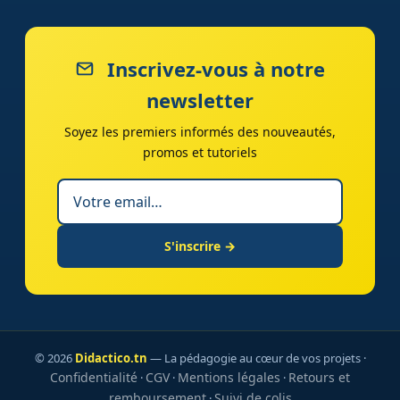
Inscrivez-vous à notre
newsletter
Soyez les premiers informés des nouveautés,
promos et tutoriels
S'inscrire →
© 2026
Didactico.tn
— La pédagogie au cœur de vos projets ·
Confidentialité
CGV
Mentions légales
Retours et
·
·
·
remboursement
Suivi de colis
·