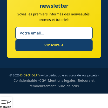
newsletter
Soyez les premiers informés des nouveautés,
promos et tutoriels
S'inscrire →
© 2026
Didactico.tn
— La pédagogie au cœur de vos projets ·
Confidentialité
CGV
Mentions légales
Retours et
·
·
·
remboursement
Suivi de colis
·
Menu
Cart