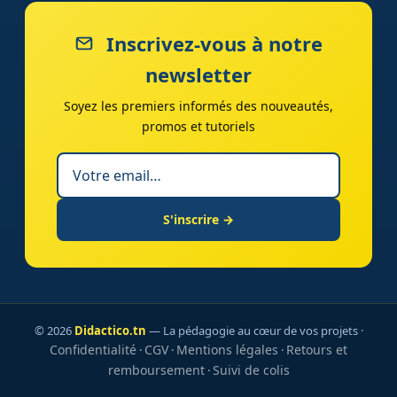
Inscrivez-vous à notre
newsletter
Soyez les premiers informés des nouveautés,
promos et tutoriels
S'inscrire →
© 2026
Didactico.tn
— La pédagogie au cœur de vos projets ·
Confidentialité
CGV
Mentions légales
Retours et
·
·
·
remboursement
Suivi de colis
·