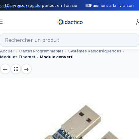
Livraison rapide partout en Tunisie
Paiement à la livraison
Skip to main content
Accueil
Cartes Programmables
Systèmes Radiofréquences
Modules Ethernet
Module convertisseur USB vers TTL PL2303 PL2303HX – 5 broches