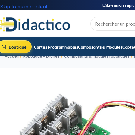
Livraison rapid
Skip to main content
Boutique
Cartes Programmables
Composants & Modules
Capte
Accueil
Robotique – Drones
Composants & modules robotiques