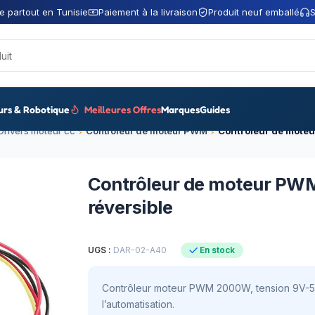
e partout en Tunisie
Paiement à la livraison
Produit neuf emballé
S
urs & Robotique
Meilleures Offres
Marques
Guides
Drivers moteur cc
Contrôleur de moteur PWM
Contrôleur de moteur P
réversible
UGS :
DAR-02-A40
En stock
Contrôleur moteur PWM 2000W, tension 9V-55V
l’automatisation.