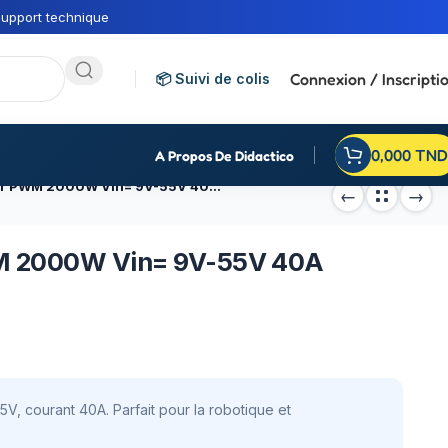
upport technique
Connexion / Inscripti
📦 Suivi de colis
0,000
TND
A Propos De Didactico
Contrôleur de moteur PWM 2000W Vin= 9V-55V 40A réversible
WM 2000W Vin= 9V-55V 40A
, courant 40A. Parfait pour la robotique et