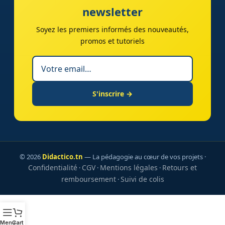
newsletter
Soyez les premiers informés des nouveautés,
promos et tutoriels
S'inscrire →
© 2026
Didactico.tn
— La pédagogie au cœur de vos projets ·
Confidentialité
CGV
Mentions légales
Retours et
·
·
·
remboursement
Suivi de colis
·
Menu
Cart