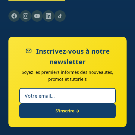
Inscrivez-vous à notre
newsletter
Soyez les premiers informés des nouveautés,
promos et tutoriels
S'inscrire →