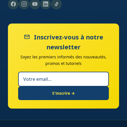
Inscrivez-vous à notre
newsletter
Soyez les premiers informés des nouveautés,
promos et tutoriels
S'inscrire →