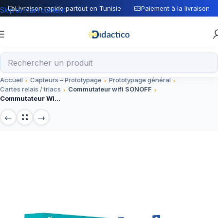
Livraison rapide partout en Tunisie
Paiement à la livraison
Skip to main content
Accueil
Capteurs – Prototypage
Prototypage général
Cartes relais / triacs
Commutateur wifi SONOFF
Commutateur Wifi Intelligent Sonoff 4CH Pro R3 4 Voies 433mhz Montage Sur Rail