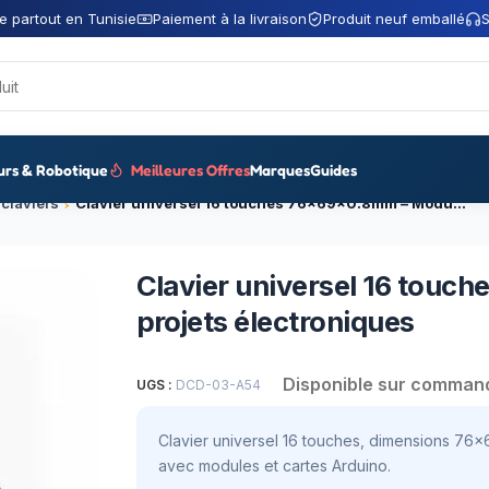
e partout en Tunisie
Paiement à la livraison
Produit neuf emballé
S
urs & Robotique
Meilleures Offres
Marques
Guides
claviers
Clavier universel 16 touches 76x69x0.8mm – Module pour projets électroniques
Clavier universel 16 touc
projets électroniques
Disponible sur comman
UGS :
DCD-03-A54
Clavier universel 16 touches, dimensions 76x
avec modules et cartes Arduino.