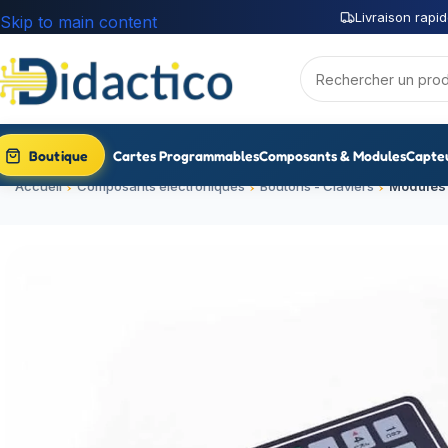
Livraison rapid
Skip to main content
Boutique
Cartes Programmables
Composants & Modules
Capte
Accueil
Composants électroniques
Boutons - Claviers
Modules 