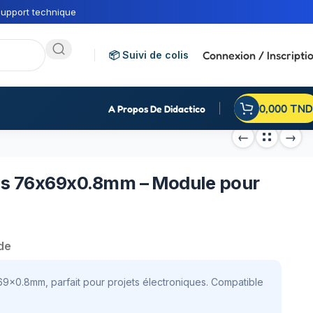
upport technique
Connexion / Inscripti
📦 Suivi de colis
0,000
TND
A Propos De Didactico
hes 76x69x0.8mm – Module pour
de
69x0.8mm, parfait pour projets électroniques. Compatible