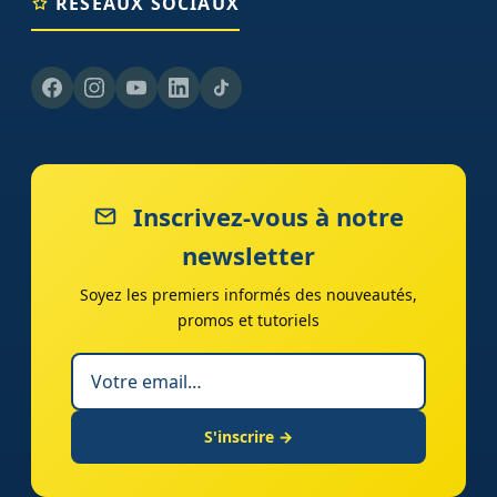
RÉSEAUX SOCIAUX
Inscrivez-vous à notre
newsletter
Soyez les premiers informés des nouveautés,
promos et tutoriels
S'inscrire →