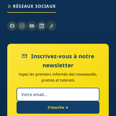
RÉSEAUX SOCIAUX
Inscrivez-vous à notre
newsletter
Soyez les premiers informés des nouveautés,
promos et tutoriels
S'inscrire →