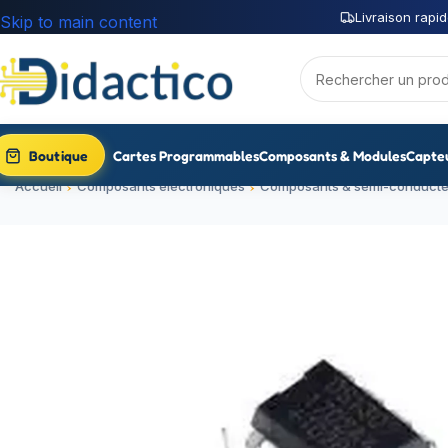
Livraison rapid
Skip to main content
Boutique
Cartes Programmables
Composants & Modules
Capte
Accueil
Composants électroniques
Composants & semi-conducte