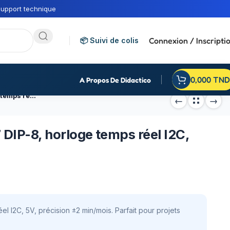
upport technique
Connexion / Inscripti
📦 Suivi de colis
0,000
TND
A Propos De Didactico
Circuit intégré RTC DS1307 DIP-8, horloge temps réel I2C, composant électronique
 DIP-8, horloge temps réel I2C,
el I2C, 5V, précision ±2 min/mois. Parfait pour projets