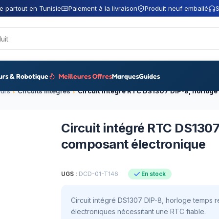
e partout en Tunisie
Paiement à la livraison
Produit neuf emballé
S
urs & Robotique
Meilleures Offres
Marques
Guides
urs
Circuits intégrés
Circuit intégré RTC DS1307
composant électronique
UGS :
DCD-01-T146
En stock
Circuit intégré DS1307 DIP-8, horloge temps ré
électroniques nécessitant une RTC fiable.