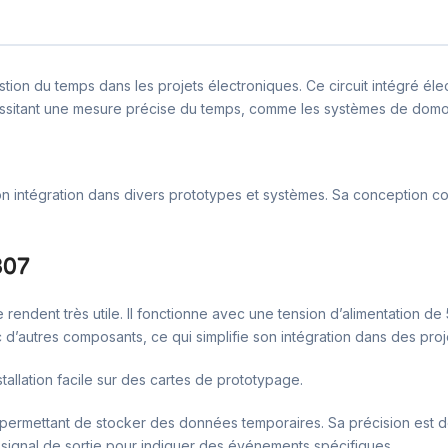
tion du temps dans les projets électroniques. Ce circuit intégré éle
écessitant une mesure précise du temps, comme les systèmes de domo
 son intégration dans divers prototypes et systèmes. Sa conception c
307
e rendent très utile. Il fonctionne avec une tension d’alimentation
c d’autres composants, ce qui simplifie son intégration dans des pro
allation facile sur des cartes de prototypage.
rmettant de stocker des données temporaires. Sa précision est de ±
un signal de sortie pour indiquer des événements spécifiques.