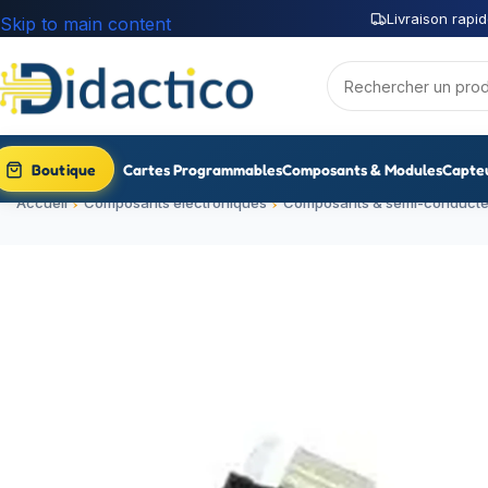
Livraison rapid
Skip to main content
Boutique
Cartes Programmables
Composants & Modules
Capte
Accueil
Composants électroniques
Composants & semi-conducte