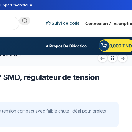
upport technique
Connexion / Inscripti
📦 Suivi de colis
0,000
TND
A Propos De Didactico
Circuit intégré AMS1117-5V SMD, régulateur de tension
V SMD, régulateur de tension
 tension compact avec faible chute, idéal pour projets