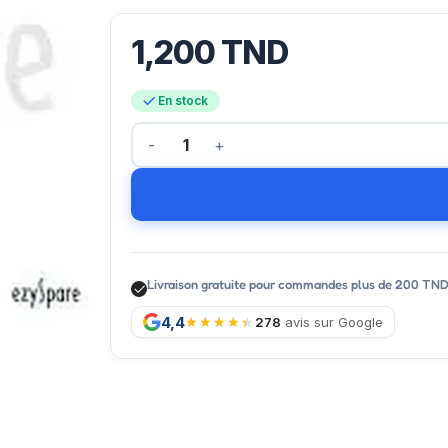
1,200
TND
En stock
Livraison gratuite pour commandes plus de 200 TN
4,4
278
avis sur Google