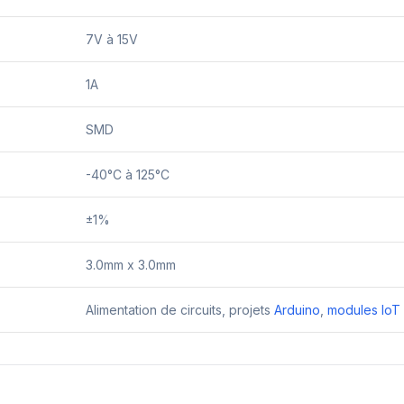
7V à 15V
1A
SMD
-40°C à 125°C
±1%
3.0mm x 3.0mm
Alimentation de circuits, projets
Arduino
,
modules IoT