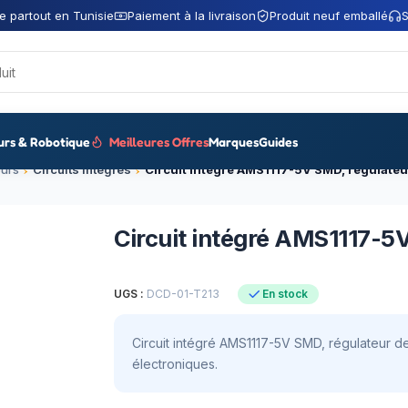
e partout en Tunisie
Paiement à la livraison
Produit neuf emballé
S
urs & Robotique
Meilleures Offres
Marques
Guides
urs
Circuits intégrés
Circuit intégré AMS1117-5
UGS :
DCD-01-T213
En stock
Circuit intégré AMS1117-5V SMD, régulateur de
électroniques.