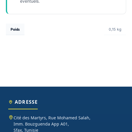
éventuels.
Poids
0,15 kg
ADRESSE
Cité des Martyrs, Rue Mohamed Salah,
Imm. Bouzguenda App A01,
Sfax, Tunisie