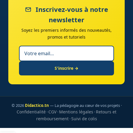
Inscrivez-vous à notre
newsletter
Soyez les premiers informés des nouveautés,
promos et tutoriels
S'inscrire →
© 2026
Didactico.tn
— La pédagogie au cœur de vos projets ·
Confidentialité
CGV
Mentions légales
Retours et
·
·
·
remboursement
Suivi de colis
·