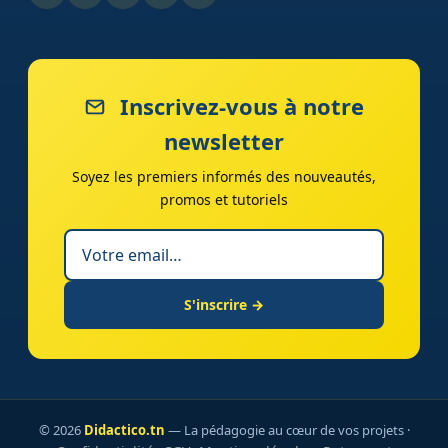
Inscrivez-vous à notre
newsletter
Soyez les premiers informés des nouveautés,
promos et tutoriels
S'inscrire →
© 2026
Didactico.tn
— La pédagogie au cœur de vos projets ·