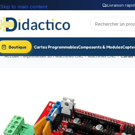
Livraison rapid
Skip to main content
Boutique
Cartes Programmables
Composants & Modules
Capte
Accueil
Imprimantes 3D / Machines CNC
Machines CNC
Cartes