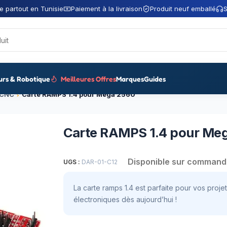
e partout en Tunisie
Paiement à la livraison
Produit neuf emballé
S
urs & Robotique
Meilleures Offres
Marques
Guides
 CNC
Carte RAMPS 1.4 pour Mega 2560
Carte RAMPS 1.4 pour Me
Disponible sur command
UGS :
DAR-01-C12
La carte ramps 1.4 est parfaite pour vos proj
électroniques dès aujourd’hui !