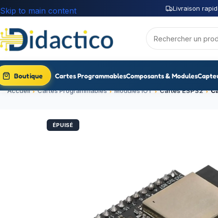
Livraison rapid
Skip to main content
Boutique
Cartes Programmables
Composants & Modules
Capte
Accueil
Cartes Programmables
Modules IOT
Cartes ESP32
C
ÉPUISÉ