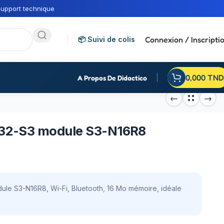
upport technique
Connexion / Inscripti
📦 Suivi de colis
0,000
TND
A Propos De Didactico
32-S3 module S3-N16R8
e S3-N16R8, Wi-Fi, Bluetooth, 16 Mo mémoire, idéale