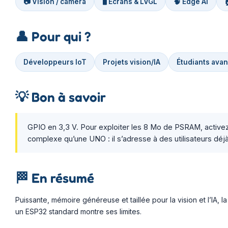
📷 Vision / caméra
🖥️ Écrans & LVGL
🧠 Edge AI
👤
Pour qui ?
Développeurs IoT
Projets vision/IA
Étudiants ava
💡
Bon à savoir
GPIO en 3,3 V. Pour exploiter les 8 Mo de PSRAM, activez
complexe qu’une UNO : il s’adresse à des utilisateurs déj
🏁
En résumé
Puissante, mémoire généreuse et taillée pour la vision et l’IA
un ESP32 standard montre ses limites.