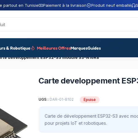
e partout en Tunisie
Paiement à la livraison
Produit neuf emballé
S
urs & Robotique
Meilleures Offres
Marques
Guides
arte developpement ESP32-S3 module S3-N16R8
Carte developpement ESP
UGS :
DAR-01-B102
Épuisé
Carte de développement ESP32-S3 avec modul
pour projets IoT et robotiques.