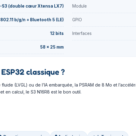
-S3 (double cœur Xtensa LX7)
Module
 802.11 b/g/n + Bluetooth 5 (LE)
GPIO
12 bits
Interfaces
58 × 25 mm
 ESP32 classique ?
 fluide (LVGL) ou de l’IA embarquée, la PSRAM de 8 Mo et l’accéléra
t en calcul, le S3 N16R8 est le bon outil.