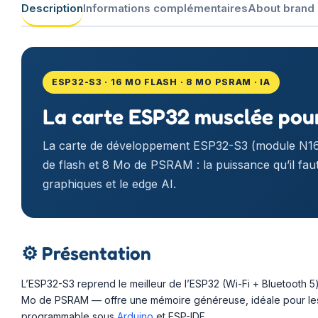
Description
Informations complémentaires
About brand
ESP32-S3 · 16 MO FLASH · 8 MO PSRAM · IA
La carte ESP32 musclée pour l
La carte de développement ESP32-S3 (module N16
de flash et 8 Mo de PSRAM : la puissance qu’il faut 
graphiques et le edge AI.
⚙️
Présentation
L’ESP32-S3 reprend le meilleur de l’ESP32 (Wi-Fi + Bluetooth 5
Mo de PSRAM — offre une mémoire généreuse, idéale pour les é
programmable sous
Arduino
et ESP-IDF.