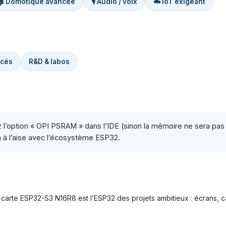
🏠 Domotique avancée
🎙️ Audio / voix
☁️ IoT exigeant
ncés
R&D & labos
 l’option « OPI PSRAM » dans l’IDE (sinon la mémoire ne sera pas 
à à l’aise avec l’écosystème ESP32.
, la carte ESP32-S3 N16R8 est l’ESP32 des projets ambitieux : écran