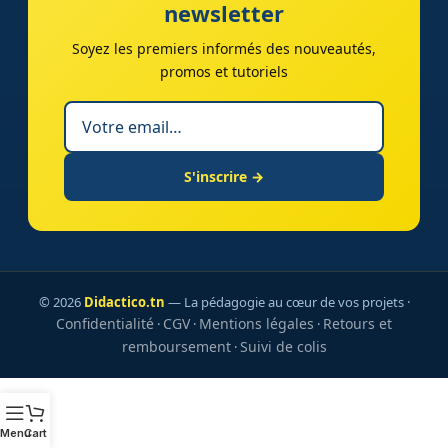
newsletter
Soyez les premiers informés des nouveautés,
promos et tutoriels
S'inscrire →
© 2026
Didactico.tn
— La pédagogie au cœur de vos projets ·
Confidentialité
CGV
Mentions légales
Retours et
·
·
·
remboursement
Suivi de colis
·
Menu
Cart