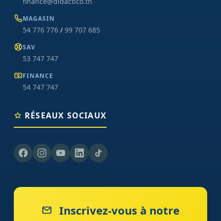
finance@didactico.tn
MAGASIN
54 776 776
/
99 707 685
SAV
53 747 747
FINANCE
54 747 747
RÉSEAUX SOCIAUX
Inscrivez-vous à notre