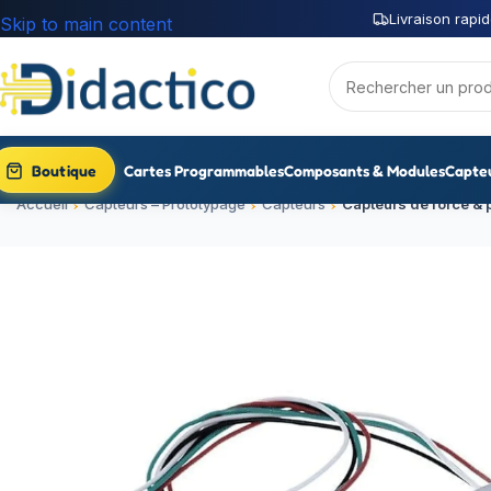
Livraison rapid
Skip to main content
Boutique
Cartes Programmables
Composants & Modules
Capte
Accueil
Capteurs – Prototypage
Capteurs
Capteurs de force &