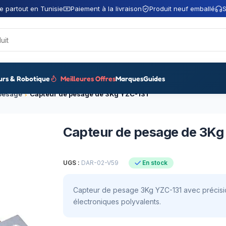
e partout en Tunisie
Paiement à la livraison
Produit neuf emballé
S
urs & Robotique
Meilleures Offres
Marques
Guides
 pesage
Capteur de pesage de 3Kg YZC-131
Capteur de pesage de 3Kg
UGS :
DAR-02-V59
En stock
Capteur de pesage 3Kg YZC-131 avec précision
électroniques polyvalents.