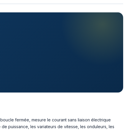
n boucle fermée, mesure le courant sans liaison électrique
e de puissance, les variateurs de vitesse, les onduleurs, les