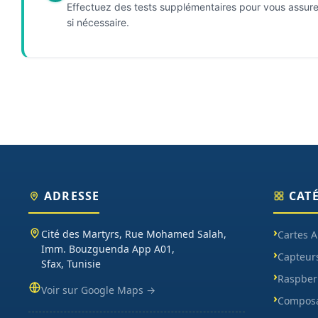
Effectuez des tests supplémentaires pour vous assurer 
si nécessaire.
ADRESSE
CAT
Cité des Martyrs, Rue Mohamed Salah,
Cartes 
Imm. Bouzguenda App A01,
Capteur
Sfax, Tunisie
Raspberr
Voir sur Google Maps →
Composa