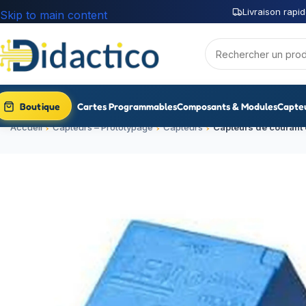
Livraison rapid
Skip to main content
Boutique
Cartes Programmables
Composants & Modules
Capte
Accueil
Capteurs – Prototypage
Capteurs
Capteurs de courant 