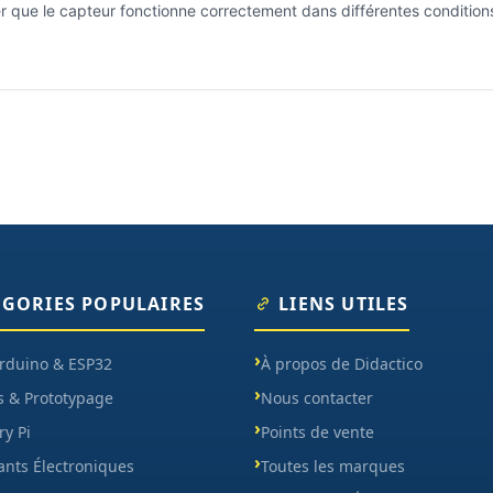
que le capteur fonctionne correctement dans différentes conditions. S
ÉGORIES POPULAIRES
LIENS UTILES
Arduino & ESP32
À propos de Didactico
s & Prototypage
Nous contacter
y Pi
Points de vente
nts Électroniques
Toutes les marques