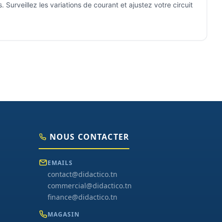
urveillez les variations de courant et ajustez votre circuit
NOUS CONTACTER
EMAILS
contact@didactico.tn
commercial@didactico.tn
finance@didactico.tn
MAGASIN