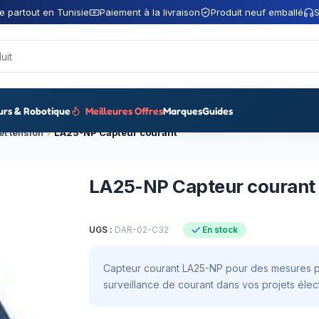
e partout en Tunisie
Paiement à la livraison
Produit neuf emballé
S
urs & Robotique
Meilleures Offres
Marques
Guides
et tension
LA25-NP Capteur courant
LA25-NP Capteur courant
UGS :
DAR-02-C32
En stock
Capteur courant LA25-NP pour des mesures pré
surveillance de courant dans vos projets élec