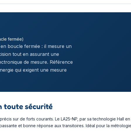
ucle fermée)
 en boucle fermée : il mesure un
cision tout en assurant une
’électronique de mesure. Référence
énergie qui exigent une mesure
n toute sécurité
 précis sur de forts courants. Le LA25-NP, par sa technologie Hall e
e passante et bonne réponse aux transitoires. Idéal pour la métrologi