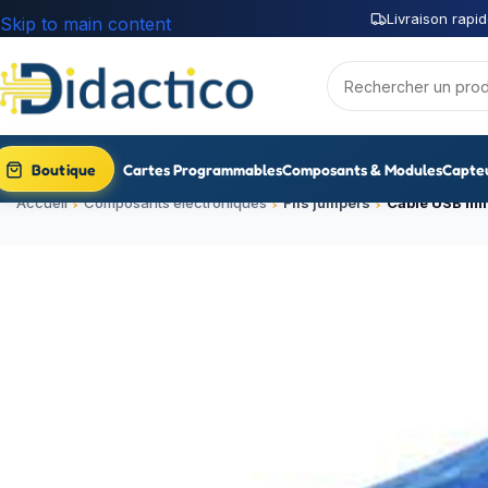
Livraison rapid
Skip to main content
Boutique
Cartes Programmables
Composants & Modules
Capte
Accueil
Composants électroniques
Fils jumpers
Cable USB min