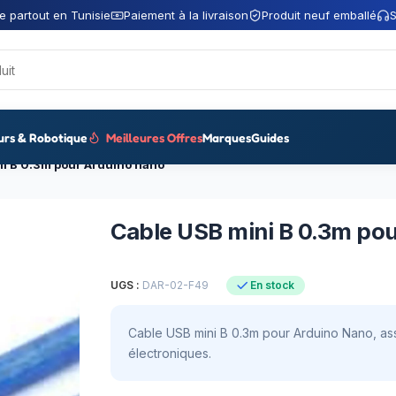
e partout en Tunisie
Paiement à la livraison
Produit neuf emballé
S
urs & Robotique
Meilleures Offres
Marques
Guides
i B 0.3m pour Arduino nano
Cable USB mini B 0.3m po
UGS :
DAR-02-F49
En stock
Cable USB mini B 0.3m pour Arduino Nano, ass
électroniques.