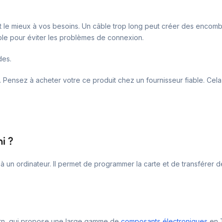
ent le mieux à vos besoins. Un câble trop long peut créer des encombr
ble pour éviter les problèmes de connexion.
des.
. Pensez à acheter votre ce produit chez un fournisseur fiable. Cel
i ?
 un ordinateur. Il permet de programmer la carte et de transférer des
o.tn, qui propose une large gamme de
composants électroniques
en T