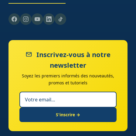
Inscrivez-vous à notre
newsletter
Soyez les premiers informés des nouveautés,
promos et tutoriels
S'inscrire →