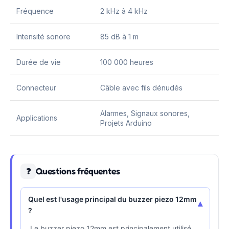
Fréquence
2 kHz à 4 kHz
Intensité sonore
85 dB à 1 m
Durée de vie
100 000 heures
Connecteur
Câble avec fils dénudés
Alarmes, Signaux sonores,
Applications
Projets Arduino
Questions fréquentes
❓
Quel est l'usage principal du buzzer piezo 12mm
▾
?
Le buzzer piezo 12mm est principalement utilisé