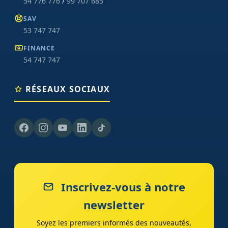
54 776 776
/
99 707 685
SAV
53 747 747
FINANCE
54 747 747
RÉSEAUX SOCIAUX
Inscrivez-vous à notre
newsletter
Soyez les premiers informés des nouveautés,