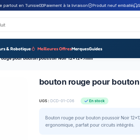
e partout en Tunisie
Paiement à la livraison
Produit neuf emballé
S
urs & Robotique
Meilleures Offres
Marques
Guides
rouge pour bouton poussoir Noir 12x12x7mm
bouton rouge pour bouton
UGS :
DCD-01-C06
En stock
Bouton rouge pour bouton poussoir Noir 12x1
ergonomique, parfait pour circuits intégrés.