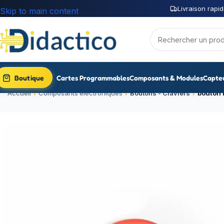
Livraison rapid
Skip to main content
Boutique
Cartes Programmables
Composants & Modules
Capte
Accueil
Composants électroniques
Boutons - Claviers
bouton 