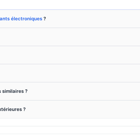
nts électroniques
?
 similaires ?
xtérieures ?