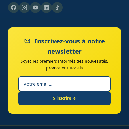
Inscrivez-vous à notre
newsletter
Soyez les premiers informés des nouveautés,
promos et tutoriels
S'inscrire →