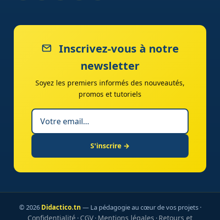
Inscrivez-vous à notre
newsletter
Soyez les premiers informés des nouveautés,
promos et tutoriels
S'inscrire →
© 2026
Didactico.tn
— La pédagogie au cœur de vos projets ·
Confidentialité
CGV
Mentions légales
Retours et
·
·
·