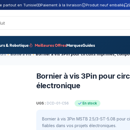
e partout en Tunisie
Paiement à la livraison
Produit neuf emballé
S
urs & Robotique
Meilleures Offres
Marques
Guides
urs
Borne à vis
Bornier à vis 3Pin pour ci
électronique
UGS :
DCD-01-C56
En stock
Bornier à vis 3Pin MSTB 2.5/3-ST-5.08 pour ci
fiables dans vos projets électroniques.