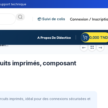
upport technique
Connexion / Inscripti
📦 Suivi de colis
0,000
TND
A Propos De Didactico
Bornier à vis 3Pin pour circuits imprimés, composant électronique
rcuits imprimés, composant
rcuits imprimés, idéal pour des connexions sécurisées et