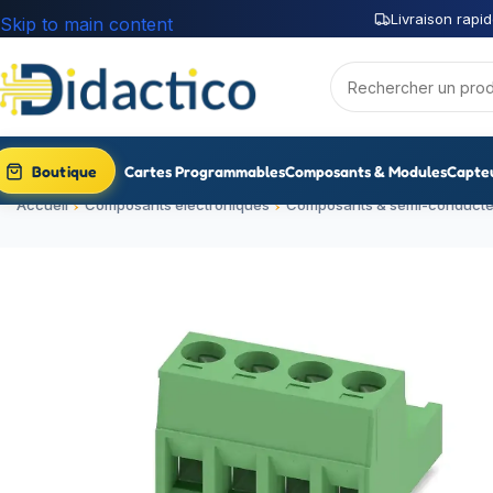
Livraison rapid
Skip to main content
Boutique
Cartes Programmables
Composants & Modules
Capte
Accueil
Composants électroniques
Composants & semi-conducte