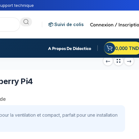
upport technique
Connexion / Inscripti
📦 Suivi de colis
0,000
TND
A Propos De Didactico
berry Pi4
nde
our la ventilation et compact, parfait pour une installation