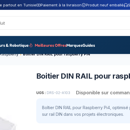
e partout en Tunisie
Paiement à la livraison
Produit neuf emballé
S
urs & Robotique
Meilleures Offres
Marques
Guides
 Raspberry
Boitier DIN RAIL pour raspberry Pi4
Boitier DIN RAIL pour rasp
Disponible sur comma
UGS :
DRS-02-A103
Boîtier DIN RAIL pour Raspberry Pi4, optimisé p
sur rail DIN dans vos projets électroniques.