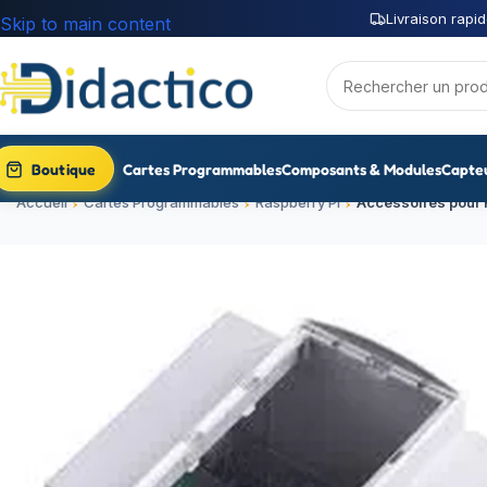
Livraison rapid
Skip to main content
Boutique
Cartes Programmables
Composants & Modules
Capte
Accueil
Cartes Programmables
Raspberry Pi
Accessoires pour