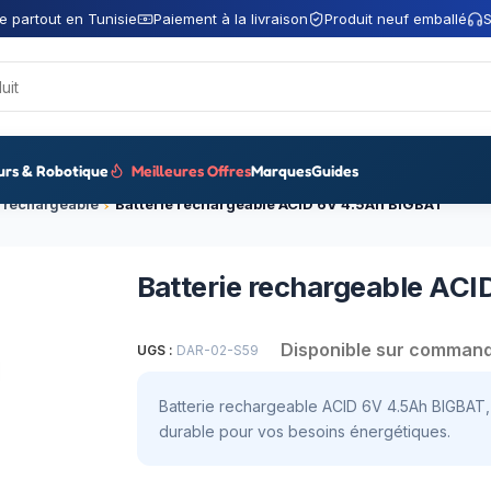
e partout en Tunisie
Paiement à la livraison
Produit neuf emballé
S
urs & Robotique
Meilleures Offres
Marques
Guides
e rechargeable
Batterie rechargeable ACID 6V 4.5Ah BIGBAT
Batterie rechargeable AC
Disponible sur comman
UGS :
DAR-02-S59
Batterie rechargeable ACID 6V 4.5Ah BIGBAT, 
durable pour vos besoins énergétiques.