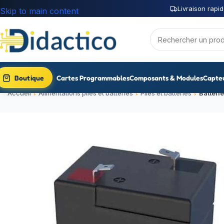
Livraison rapid
Skip to main content
Boutique
Cartes Programmables
Composants & Modules
Capte
Accueil
Alimentations piles et batteries
Piles et batteries
Batteri