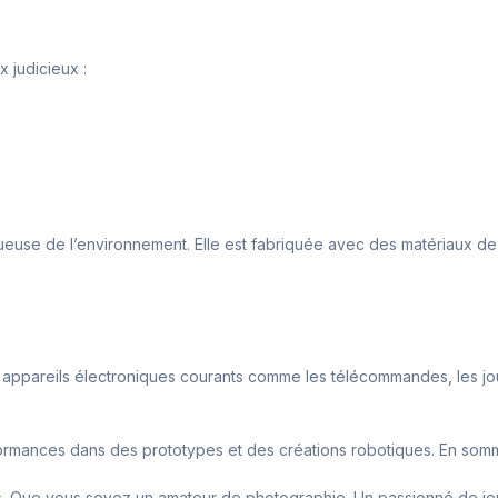
x judicieux :
euse de l’environnement. Elle est fabriquée avec des matériaux de qu
s appareils électroniques courants comme les télécommandes, les joue
ormances dans des prototypes et des créations robotiques. En somm
sirs. Que vous soyez un amateur de photographie. Un passionné de j