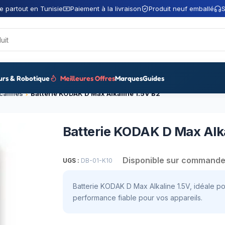
e partout en Tunisie
Paiement à la livraison
Produit neuf emballé
S
urs & Robotique
Meilleures Offres
Marques
Guides
lcalines
Batterie KODAK D Max Alkaline 1.5V B2
Batterie KODAK D Max Alka
Disponible sur command
UGS :
DB-01-K10
Batterie KODAK D Max Alkaline 1.5V, idéale pou
performance fiable pour vos appareils.