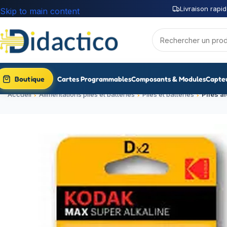
Livraison rapid
Skip to main content
Boutique
Cartes Programmables
Composants & Modules
Capte
Accueil
Alimentations piles et batteries
Piles et batteries
Piles a