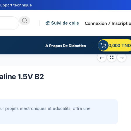
upport technique
Connexion / Inscripti
📦 Suivi de colis
0,000
TND
A Propos De Didactico
line 1.5V B2
e
r projets électroniques et éducatifs, offre une