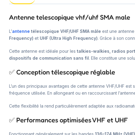
Antenne telescopique vhf/uhf SMA male
L’
antenne
télescopique VHF/UHF SMA mâle
est une antenne 
Frequency)
et
UHF (Ultra High Frequency)
. Grâce à son con
Cette antenne est idéale pour les
talkies-walkies, radios po
dispositifs de communication sans fil
. Elle constitue une so
✅ Conception télescopique réglable
L’un des principaux avantages de cette antenne VHF/UHF est 
fréquence utilisée. En allongeant ou en raccourcissant l’antenne
Cette flexibilité la rend particulièrement adaptée aux radioamat
✅ Performances optimisées VHF et UHF
Fonctionnant généralement sur les bandes
136–174 MHz (VHF)