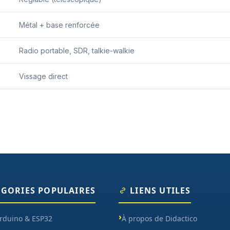
Métal + base renforcée
Radio portable, SDR, talkie-walkie
Vissage direct
ÉGORIES POPULAIRES
LIENS UTILES
Arduino & ESP32
À propos de Didactico