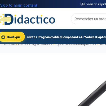
Livraison rapid
Skip to main content
Boutique
Cartes Programmables
Composants & Modules
Capte
Accueil
Cartes Programmables
Systèmes Radiofréquences
Ant