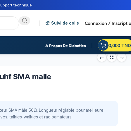
upport technique
Connexion / Inscripti
📦 Suivi de colis
0,000
TND
A Propos De Didactico
/uhf SMA malle
ur SMA mâle 50Ω. Longueur réglable pour meilleure
ives, talkies-walkies et radioamateurs.