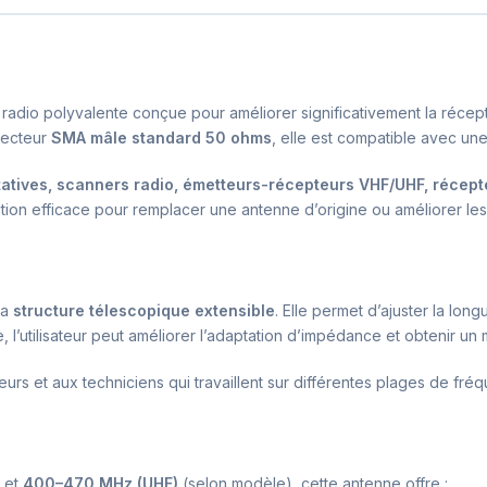
radio polyvalente conçue pour améliorer significativement la récep
necteur
SMA mâle standard 50 ohms
, elle est compatible avec un
rtatives, scanners radio, émetteurs-récepteurs VHF/UHF, récep
lution efficace pour remplacer une antenne d’origine ou améliorer le
sa
structure télescopique extensible
. Elle permet d’ajuster la long
, l’utilisateur peut améliorer l’adaptation d’impédance et obtenir un
eurs et aux techniciens qui travaillent sur différentes plages de fré
et
400–470 MHz (UHF)
(selon modèle), cette antenne offre :