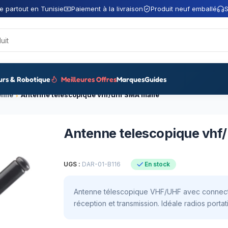
e partout en Tunisie
Paiement à la livraison
Produit neuf emballé
S
urs & Robotique
Meilleures Offres
Marques
Guides
enne
Antenne telescopique vhf/uhf SMA malle
Antenne telescopique vhf
UGS :
DAR-01-B116
En stock
Antenne télescopique VHF/UHF avec connecte
réception et transmission. Idéale radios portat