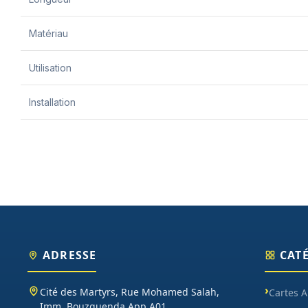
Matériau
Utilisation
Installation
ADRESSE
CAT
Cité des Martyrs, Rue Mohamed Salah,
Cartes 
Imm. Bouzguenda App A01,