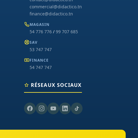
commercial@didactico.tn
finance@didactico.tn
MAGASIN
54 776 776
/
99 707 685
SAV
53 747 747
FINANCE
54 747 747
RÉSEAUX SOCIAUX