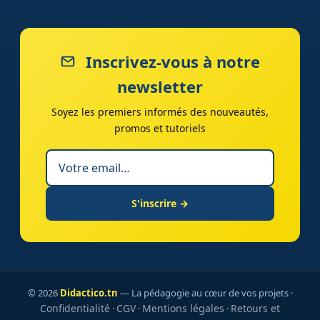
Inscrivez-vous à notre
newsletter
Soyez les premiers informés des nouveautés,
promos et tutoriels
S'inscrire →
© 2026
Didactico.tn
— La pédagogie au cœur de vos projets ·
Confidentialité
CGV
Mentions légales
Retours et
·
·
·