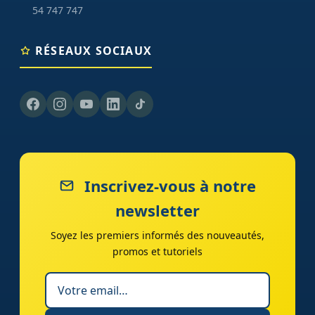
54 747 747
RÉSEAUX SOCIAUX
Inscrivez-vous à notre
newsletter
Soyez les premiers informés des nouveautés,
promos et tutoriels