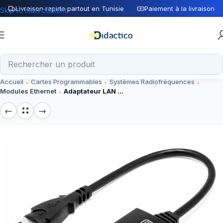
Livraison rapide partout en Tunisie
Paiement à la livraison
Skip to main content
Accueil
Cartes Programmables
Systèmes Radiofréquences
Modules Ethernet
Adaptateur LAN d Ethernet RJ45 10/100/1000Mbps à USB 3.0