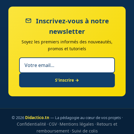
Inscrivez-vous à notre
newsletter
Soyez les premiers informés des nouveautés,
promos et tutoriels
S'inscrire →
© 2026
Didactico.tn
— La pédagogie au cœur de vos projets ·
Confidentialité
CGV
Mentions légales
Retours et
·
·
·
remboursement
Suivi de colis
·