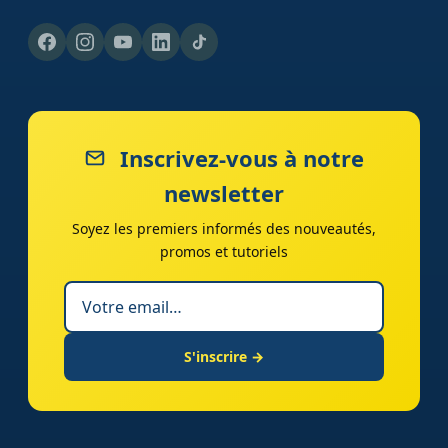
Inscrivez-vous à notre
newsletter
Soyez les premiers informés des nouveautés,
promos et tutoriels
S'inscrire →