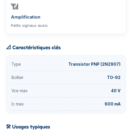
📶
Amplification
Petits signaux aussi.
📐
Caractéristiques clés
Type
Transistor PNP (2N2907)
Boîtier
TO-92
Vce max
40 V
Ic max
600 mA
🛠️
Usages typiques