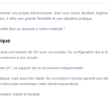
alimenter vos projets électroniques. Que vous soyez étudiant, ingén
, il offre une grande flexibilité et une utilisation pratique.
sitifs être un obstacle à votre créativité !
tique
t ainsi une tension de 12V pour vos projets. Sa configuration dos à d
connexion à vos circuits.
mes IoT, ce support est un accessoire indispensable.
tique, mais aussi très fiable. Sa conception robuste garantit une util
oscilloscope-numerique-carte-electroniqueratoire.
entation stable et durable.