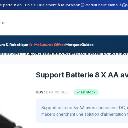
e partout en Tunisie
Paiement à la livraison
Produit neuf emballé
S
urs & Robotique
Meilleures Offres
Marques
Guides
rs de piles
Support Batterie 8 X AA avec connecteur DC dos à dos
Support Batterie 8 X AA a
UGS :
DAR-02-S08
En stock
Support batterie 8x AA avec connecteur DC, id
makers cherchant une solution d’alimentation f