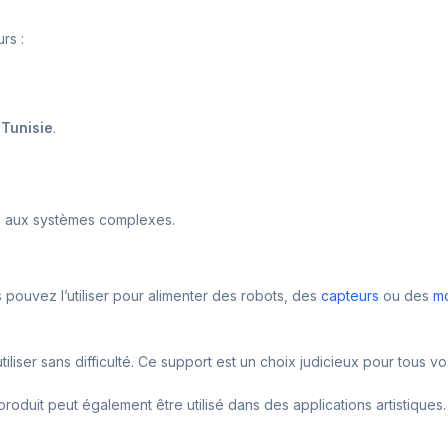
rs :
n
Tunisie
.
its aux systèmes complexes.
s pouvez l’utiliser pour alimenter des robots, des
capteurs
ou des
mo
utiliser sans difficulté. Ce support est un choix judicieux pour tous 
produit peut également être utilisé dans des applications artistiques.