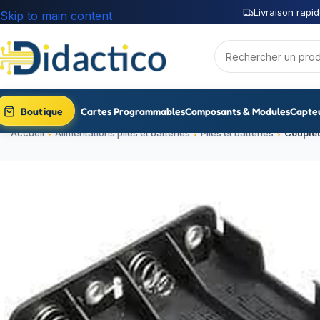
Livraison rapid
Skip to main content
Boutique
Cartes Programmables
Composants & Modules
Capte
Accueil
Alimentations piles et batteries
Piles et batteries
Coupleu