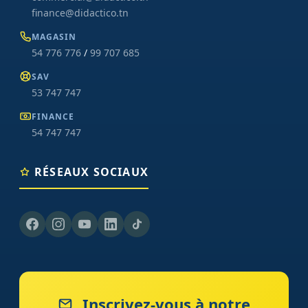
finance@didactico.tn
MAGASIN
54 776 776
/
99 707 685
SAV
53 747 747
FINANCE
54 747 747
RÉSEAUX SOCIAUX
Inscrivez-vous à notre