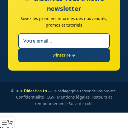
newsletter
Soyez les premiers informés des nouveautés,
promos et tutoriels
S'inscrire →
© 2026
Didactico.tn
— La pédagogie au cœur de vos projets ·
Confidentialité
CGV
Mentions légales
Retours et
·
·
·
remboursement
Suivi de colis
·